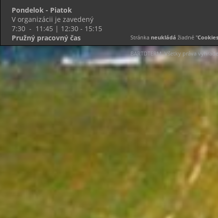
Pondelok - Piatok
V organizácii je zavedený
7:30 - 11:45 | 12:30 - 15:15
Pružný pracovný čas
Stránka
neukládá
žiadné "
Cookie
BARTDTERM. Všetky práva vyhrad