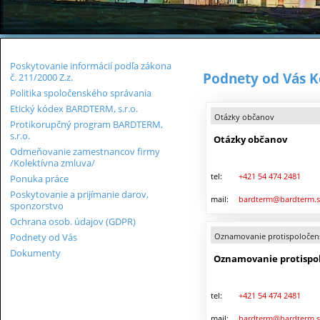
Poskytovanie informácií podľa zákona
Podnety od Vás 
č. 211/2000 Z.z.
Politika spoločenského správania
Etický kódex BARDTERM, s.r.o.
Otázky občanov
Protikorupčný program BARDTERM,
s.r.o.
Otázky občanov
Odmeňovanie zamestnancov firmy
/Kolektívna zmluva/
tel:
+421 54 474 2481
Ponuka práce
Poskytovanie a prijímanie darov,
mail:
bardterm@bardterm.s
sponzorstvo
Ochrana osob. údajov (GDPR)
Podnety od Vás
Oznamovanie protispoločens
Dokumenty
Oznamovanie protispol
tel:
+421 54 474 2481
mail:
bardterm@bardterm.s