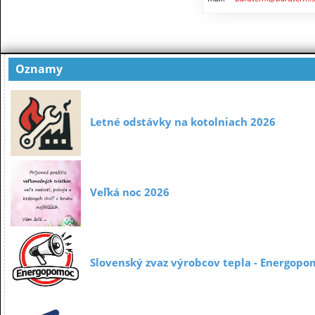
Oznamy
Letné odstávky na kotolniach 2026
Veľká noc 2026
Slovenský zvaz výrobcov tepla - Energopo