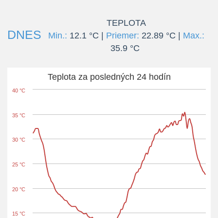
TEPLOTA
DNES
Min.:
12.1 °C |
Priemer:
22.89 °C |
Max.:
35.9 °C
Teplota za posledných 24 hodín
40 °C
35 °C
30 °C
25 °C
20 °C
15 °C