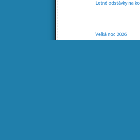
Letné odstávky na ko
Veľká noc 2026
Slovenský zvaz výrob
Krytá plaváreň & we
str
Služby počas veľkono