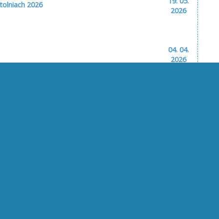
19. 05.
tolniach 2026
2026
04. 04.
2026
30. 03.
cov tepla - Energopomoc (tlačová správa)
2026
30. 03.
llness Bardejov - OTVORENIE
2026
ana 1
26. 03.
čných sviatkov 2026
2026