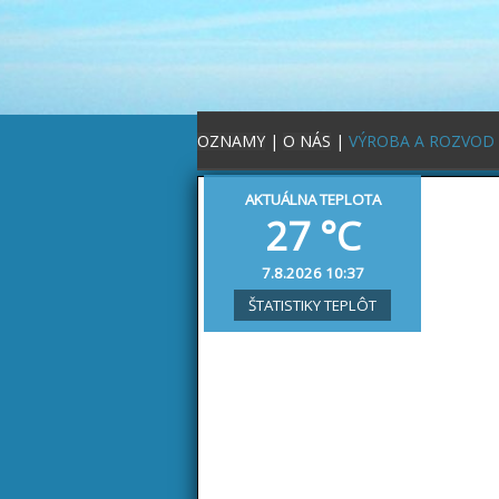
OZNAMY
|
O NÁS
|
VÝROBA A ROZVOD
AKTUÁLNA TEPLOTA
27 °C
7.8.2026 10:37
ŠTATISTIKY TEPLÔT