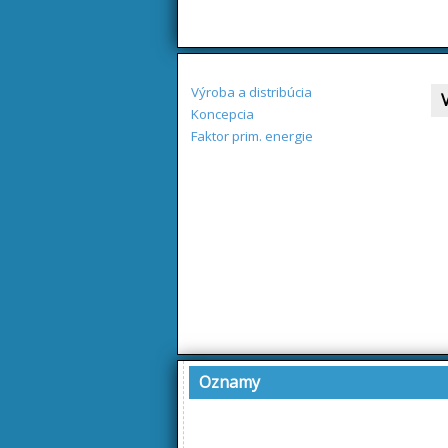
Výroba a distribúcia
Koncepcia
Faktor prim. energie
Oznamy