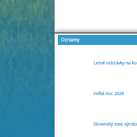
Oznamy
Letné odstávky na ko
Veľká noc 2026
Slovenský zvaz výrob