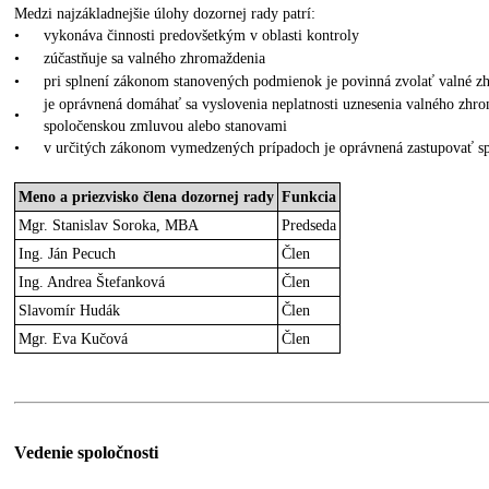
Medzi najzákladnejšie úlohy dozornej rady patrí:
•
vykonáva činnosti predovšetkým v oblasti kontroly
•
zúčastňuje sa valného zhromaždenia
•
pri splnení zákonom stanovených podmienok je povinná zvolať valné z
je oprávnená domáhať sa vyslovenia neplatnosti uznesenia valného zhr
•
spoločenskou zmluvou alebo stanovami
•
v určitých zákonom vymedzených prípadoch je oprávnená zastupovať s
Meno a priezvisko člena dozornej rady
Funkcia
Mgr. Stanislav Soroka, MBA
Predseda
Ing. Ján Pecuch
Člen
Ing. Andrea Štefanková
Člen
Slavomír Hudák
Člen
Mgr. Eva Kučová
Člen
Vedenie spoločnosti