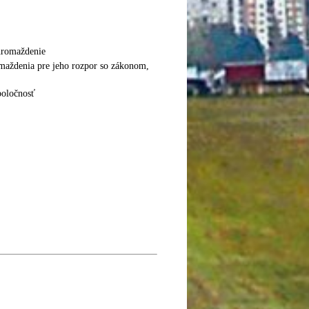
hromaždenie
omaždenia pre jeho rozpor so zákonom,
poločnosť