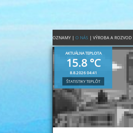
OZNAMY
|
O NÁS
|
VÝROBA A ROZVOD
AKTUÁLNA TEPLOTA
15.8 °C
8.8.2026 04:41
ŠTATISTIKY TEPLÔT