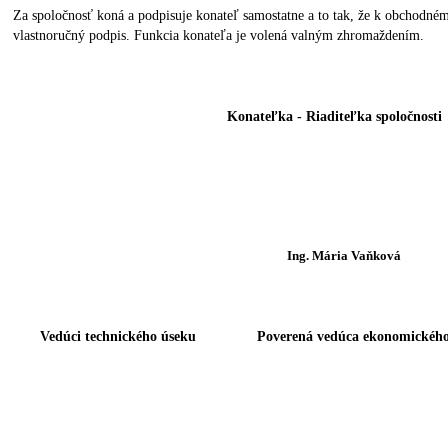
Za spoločnosť koná a podpisuje konateľ samostatne a to tak, že k obchodném
vlastnoručný podpis. Funkcia konateľa je volená valným zhromaždením.
Konateľka - Riaditeľka spoločnosti
Ing. Mária Vaňková
Vedúci technického úseku
Poverená vedúca ekonomického