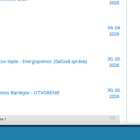
2026
04. 04.
2026
30. 03.
cov tepla - Energopomoc (tlačová správa)
2026
30. 03.
llness Bardejov - OTVORENIE
2026
ana 1
26. 03.
čných sviatkov 2026
2026