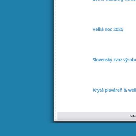
Veľká noc 2026
Slovenský zvaz výrob
Krytá plaváreň & we
str
Služby počas veľkono