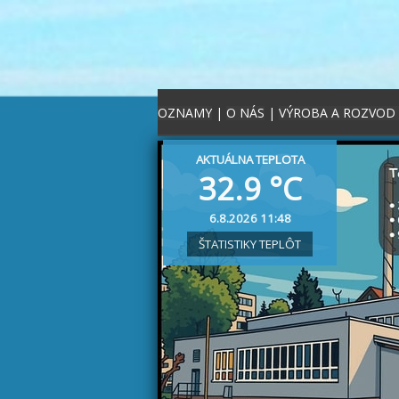
OZNAMY
|
O NÁS
|
VÝROBA A ROZVOD
AKTUÁLNA TEPLOTA
32.9 °C
6.8.2026 11:48
ŠTATISTIKY TEPLÔT