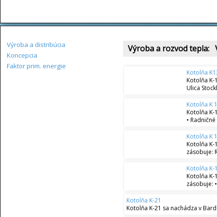
Výroba a distribúcia
Výroba a rozvod tepla: V
Koncepcia
Faktor prim. energie
Kotolňa K1
Kotolňa K-
Ulica Stockl
Kotolňa K 1
Kotolňa K-
• Radničné 
Kotolňa K 
Kotolňa K-
zásobuje: R
Kotolňa K-
Kotolňa K-
zásobuje: •
Kotolňa K-21
Kotolňa K-21 sa nachádza v Barde